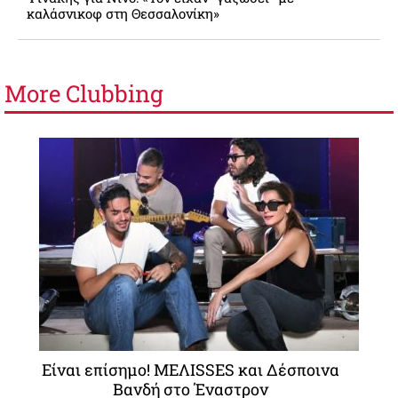
καλάσνικοφ στη Θεσσαλονίκη»
More
Clubbing
Είναι επίσημο! MΕΛΙSSES και Δέσποινα
Βανδή στο Έναστρον