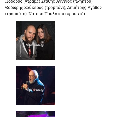
Ποδαράς (ντραμς) Στάθης Άννινος (πλήκτρα),
Θοδωρής Σούκερας (τρομπόνι), Δημήτρης Αγάθος
(τρομπέτα), Νατάσα Παυλάτου (κρουστά)