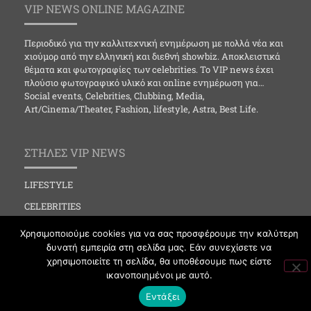
VIP NEWS ONLINE MAGAZINE
Περιοδικό για την καλλιτεχνική ενημέρωση με πολλά νέα και
χιούμορ από την ελληνική και διεθνή showbiz. Αποκλειστικά
θέματα και φωτογραφίες των celebrities. Το VIP news έχει
πλούσιο φωτογραφικό υλικό και online ενημέρωση για…
Social events, Celebrities, Clubbing, Media,
Art/Cinema/Theater, Fashion, lifestyle, Astra, Best Life.
ΣΤΗΛΕΣ VIP NEWS
LIFESTYLE
CELEBRITIES
MEDIA
Χρησιμοποιούμε cookies για να σας προσφέρουμε την καλύτερη
δυνατή εμπειρία στη σελίδα μας. Εάν συνεχίσετε να
SOCIAL EVENTS
χρησιμοποιείτε τη σελίδα, θα υποθέσουμε πως είστε
CLUBBING
ικανοποιημένοι με αυτό.
FASHION
Εντάξει