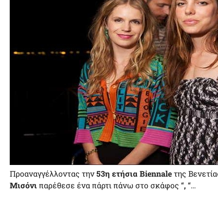
Προαναγγέλλοντας την
53η ετήσια Biennale
της Βενετί
Μισόνι
παρέθεσε ένα πάρτι πάνω στο σκάφος “
,
“…