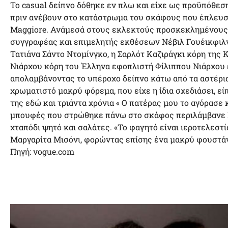
Το casual δείπνο δόθηκε εν πλω και είχε ως προϋπόθεσ
πριν ανέβουν στο κατάστρωμα του σκάφους που έπλευσε
Maggiore. Ανάμεσά στους εκλεκτούς προσκεκλημένους 
συγγραφέας και επιμελητής εκθέσεων Νέβιλ Γουέικφιλ
Τατιάνα Σάντο Ντομίνγκο, η Σαρλότ Καζιράγκι κόρη της 
Νιάρχου κόρη του Έλληνα εφοπλιστή Φίλιππου Νιάρχου έ
απολαμβάνοντας το υπέροχο δείπνο κάτω από τα αστέρι
χρωματιστό μακρύ φόρεμα, που είχε η ίδια σχεδιάσει, ε
της εδώ και τριάντα χρόνια « Ο πατέρας μου το αγόρασε κ
μπουφές που στρώθηκε πάνω στο σκάφος περιλάμβανε Β
χταπόδι ψητό και σαλάτες. «Το φαγητό είναι ιεροτελεστ
Μαργαρίτα Μισόνι, φορώντας επίσης ένα μακρύ φουστάνι
Πηγή: vogue.com