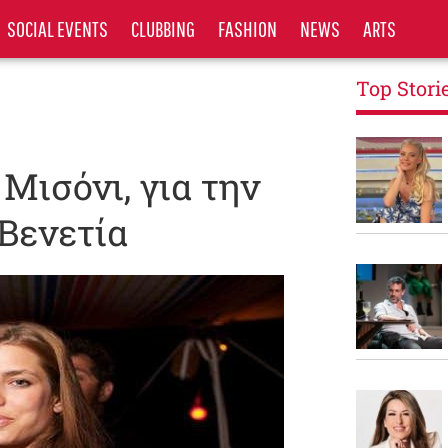
SOCIAL EVENTS
CLUBBING
FASHION
NEWS
ARTS
Top Stori
 Μισόνι, για την
 Βενετία