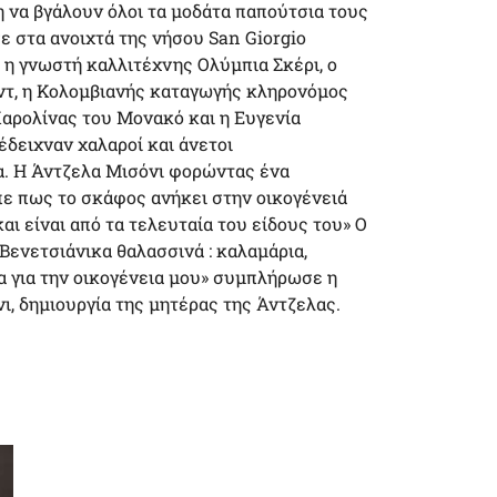
η να βγάλουν όλοι τα μοδάτα παπούτσια τους
 στα ανοιχτά της νήσου San Giorgio
η γνωστή καλλιτέχνης Ολύμπια Σκέρι, ο
ντ, η Κολομβιανής καταγωγής κληρονόμος
Καρολίνας του Μονακό και η Ευγενία
δειχναν χαλαροί και άνετοι
α. H Άντζελα Μισόνι φορώντας ένα
ίπε πως το σκάφος ανήκει στην οικογένειά
αι είναι από τα τελευταία του είδους του» Ο
ενετσιάνικα θαλασσινά : καλαμάρια,
ία για την οικογένεια μου» συμπλήρωσε η
, δημιουργία της μητέρας της Άντζελας.