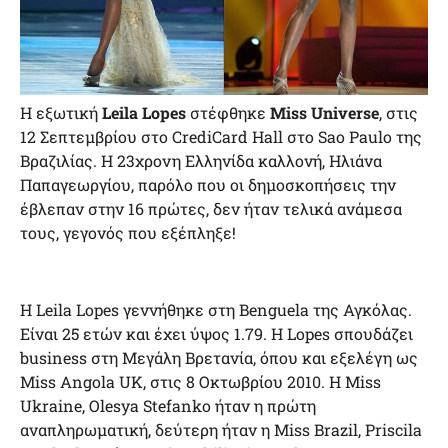
H εξωτική
Leila Lopes
στέφθηκε
Μiss Universe
, στις
12 Σεπτεμβρίου στο CrediCard Hall στο Sao Paulo της
Βραζιλίας. Η 23χρονη Ελληνίδα καλλονή, Ηλιάνα
Παπαγεωργίου, παρόλο που οι δημοσκοπήσεις την
έβλεπαν στην 16 πρώτες, δεν ήταν τελικά ανάμεσα
τους, γεγονός που εξέπληξε!
Η Leila Lopes γεννήθηκε στη Benguela της Αγκόλας.
Είναι 25 ετών και έχει ύψος 1.79. Η Lopes σπουδάζει
business στη Μεγάλη Βρετανία, όπου και εξελέγη ως
Miss Angola UK, στις 8 Οκτωβρίου 2010. Η Miss
Ukraine, Olesya Stefanko ήταν η πρώτη
αναπληρωματική, δεύτερη ήταν η Miss Brazil, Priscila