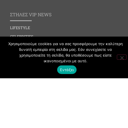
ΣΤΗΛΕΣ VIP NEWS
LIFESTYLE
CELEBRITIES
Χρησιμοποιούμε cookies για να σας προσφέρουμε την καλύτερη
MEDIA
δυνατή εμπειρία στη σελίδα μας. Εάν συνεχίσετε να
SOCIAL EVENTS
χρησιμοποιείτε τη σελίδα, θα υποθέσουμε πως είστε
ικανοποιημένοι με αυτό.
CLUBBING
Εντάξει
FASHION
NEWS
ART
ΧΡΗΣΙΜΑ
ΟΡΟΙ ΧΡΗΣΗΣ