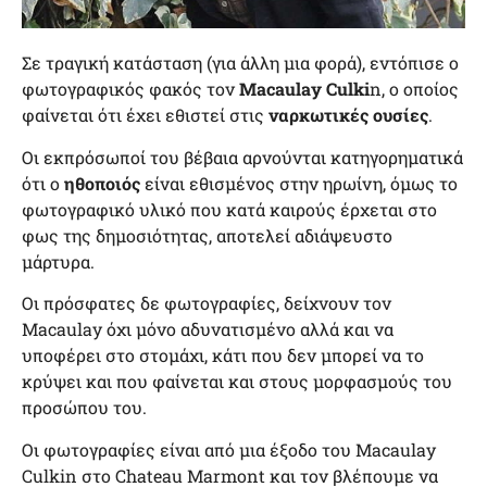
Σε τραγική κατάσταση (για άλλη μια φορά), εντόπισε ο
φωτογραφικός φακός τον
Macaulay Culki
n, ο οποίος
φαίνεται ότι έχει εθιστεί στις
ναρκωτικές ουσίες
.
Οι εκπρόσωποί του βέβαια αρνούνται κατηγορηματικά
ότι ο
ηθοποιός
είναι εθισμένος στην ηρωίνη, όμως το
φωτογραφικό υλικό που κατά καιρούς έρχεται στο
φως της δημοσιότητας, αποτελεί αδιάψευστο
μάρτυρα.
Οι πρόσφατες δε φωτογραφίες, δείχνουν τον
Macaulay
όχι μόνο αδυνατισμένο αλλά και να
υποφέρει στο στομάχι, κάτι που δεν μπορεί να το
κρύψει και που φαίνεται και στους μορφασμούς του
προσώπου του.
Οι φωτογραφίες είναι από μια έξοδο του Macaulay
Culkin στο Chateau Marmont και τον βλέπουμε να