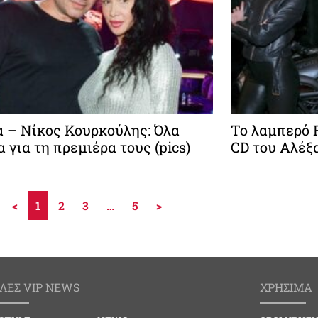
 – Νίκος Κουρκούλης: Όλα
Το λαμπερό R
α για τη πρεμιέρα τους (pics)
CD του Αλέξ
<
1
2
3
…
5
>
ΛΕΣ VIP NEWS
ΧΡΗΣΙΜΑ