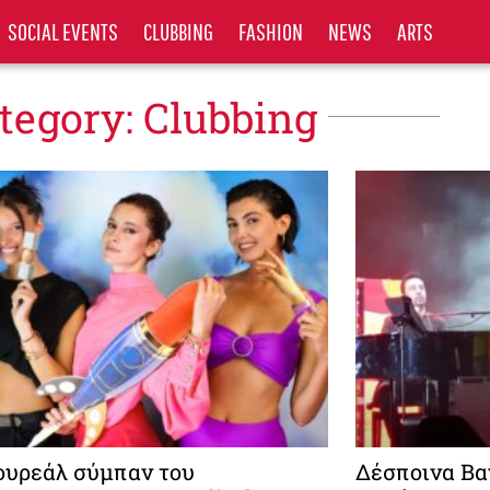
SOCIAL EVENTS
CLUBBING
FASHION
NEWS
ARTS
tegory: Clubbing
ουρεάλ σύμπαν του
Δέσποινα Βαν