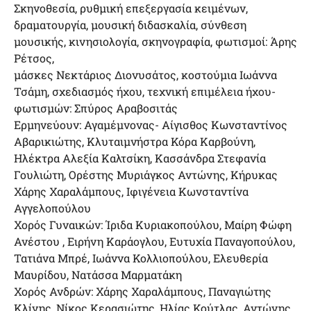
Σκηνοθεσία, ρυθμική επεξεργασία κειμένων,
δραματουργία, μουσική διδασκαλία, σύνθεση
μουσικής, κινησιολογία, σκηνογραφία, φωτισμοί: Άρης
Ρέτσος,
μάσκες Νεκτάριος Διονυσάτος, κοστούμια Ιωάννα
Τσάμη, σχεδιασμός ήχου, τεχνική επιμέλεια ήχου-
φωτισμών: Σπύρος Αραβοσιτάς
Ερμηνεύουν: Αγαμέμνονας- Αίγισθος Κωνσταντίνος
Αβαρικιώτης, Κλυταιμνήστρα Κόρα Καρβούνη,
Ηλέκτρα Αλεξία Καλτσίκη, Κασσάνδρα Στεφανία
Γουλιώτη, Ορέστης Μυριάγκος Αντώνης, Κήρυκας
Χάρης Χαραλάμπους, Ιφιγένεια Κωνσταντίνα
Αγγελοπούλου
Χορός Γυναικών: Ίριδα Κυριακοπούλου, Μαίρη Φώφη
Ανέστου , Ειρήνη Καράογλου, Ευτυχία Παναγοπούλου,
Τατιάνα Μπρέ, Ιωάννα Κολλιοπούλου, Ελευθερία
Μαυρίδου, Νατάσσα Μαρματάκη
Χορός Ανδρών: Χάρης Χαραλάμπους, Παναγιώτης
Κλίνης, Νίκος Κερασιώτης, Ηλίας Κούτλας, Αντώνης