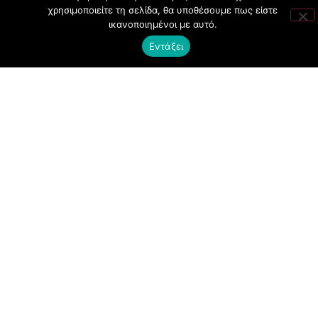
χρησιμοποιείτε τη σελίδα, θα υποθέσουμε πως είστε
SOCIAL EVENTS
ικανοποιημένοι με αυτό.
CLUBBING
Εντάξει
FASHION
NEWS
ART
ΧΡΗΣΙΜΑ
ΟΡΟΙ ΧΡΗΣΗΣ
ΠΟΛΙΤΙΚΗ COOKIES
ΠΡΟΣΤΑΣΙΑ ΠΡΟΣΩΠΙΚΩΝ ΔΕΔΟΜΕΝΩΝ
ΕΠΙΚΟΙΝΩΝΙΑ