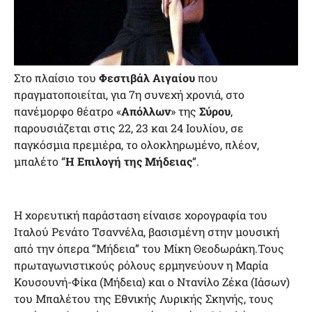
Στο πλαίσιο του
Φεστιβάλ Αιγαίου
που
πραγματοποιείται, για 7η συνεχή χρονιά, στο
πανέμορφο θέατρο «
Απόλλων
» της
Σύρου
,
παρουσιάζεται στις 22, 23 και 24 Ιουλίου, σε
παγκόσμια πρεμιέρα, το ολοκληρωμένο, πλέον,
μπαλέτο “
Η Επιλογή της Μήδειας
“.
Η χορευτική παράσταση είναισε χορογραφία του
Ιταλού Ρενάτο Τσαννέλα, βασισμένη στην μουσική
από την όπερα “Μήδεια” του Μίκη Θεοδωράκη.Τους
πρωταγωνιστικούς ρόλους ερμηνεύουν η Μαρία
Κουσουνή-Φίκα (Μήδεια) και ο Ντανίλο Ζέκα (Ιάσων)
του Μπαλέτου της Εθνικής Λυρικής Σκηνής, τους