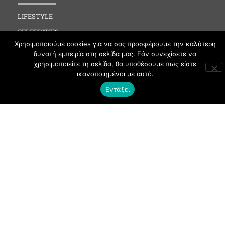
LIFESTYLE
CELEBRITIES
Χρησιμοποιούμε cookies για να σας προσφέρουμε την καλύτερη
MEDIA
δυνατή εμπειρία στη σελίδα μας. Εάν συνεχίσετε να
SOCIAL EVENTS
χρησιμοποιείτε τη σελίδα, θα υποθέσουμε πως είστε
ικανοποιημένοι με αυτό.
CLUBBING
Εντάξει
FASHION
NEWS
ART
ΧΡΗΣΙΜΑ
ΟΡΟΙ ΧΡΗΣΗΣ
ΠΟΛΙΤΙΚΗ COOKIES
ΠΡΟΣΤΑΣΙΑ ΠΡΟΣΩΠΙΚΩΝ ΔΕΔΟΜΕΝΩΝ