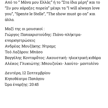
Από το “ Μάνα μου Ελλάς” ή το “Στα ίδια μέρη” και το
“Συ μου χάραξες πορεία” μέχρι τα “I will always love
you”, “Spente le Stelle”, “The show must go on” και
άλλα.
Μαζί της οι μουσικοί :
Γιώργος Παπαχριστούδης: Πιάνο-πλήκτρα-
ενορχηστρώσεις
Ανδρέας Μουζάκης: Ντραμς
Τεό Λαζάρου: Μπάσο
Βαγγέλης Κονταρἄτος: Ακουστική- ηλεκτρική κιθάρα
Αλέκος Γλυκιώτης: Μπουζούκι- λαούτο- μαντολίνο
Δευτέρα, 12 Σεπτεμβρίου
Κηποθέατρο Παπάγου
Ώρα έναρξης: 20:45