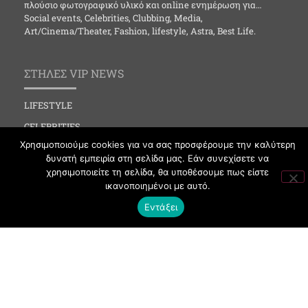
πλούσιο φωτογραφικό υλικό και online ενημέρωση για…
Social events, Celebrities, Clubbing, Media,
Art/Cinema/Theater, Fashion, lifestyle, Astra, Best Life.
ΣΤΗΛΕΣ VIP NEWS
LIFESTYLE
CELEBRITIES
Χρησιμοποιούμε cookies για να σας προσφέρουμε την καλύτερη
MEDIA
δυνατή εμπειρία στη σελίδα μας. Εάν συνεχίσετε να
SOCIAL EVENTS
χρησιμοποιείτε τη σελίδα, θα υποθέσουμε πως είστε
ικανοποιημένοι με αυτό.
CLUBBING
Εντάξει
FASHION
NEWS
ART
ΧΡΗΣΙΜΑ