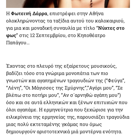
Η
Φωτεινή Δάρρα
, επιστρέφει στην Αθήνα
ολοκληρώνοντας τα ταξίδια αυτού του καλοκαιριού,
για μια και μοναδική συναυλία με τίτλο “
Νύχτες στο
φως
” στις 12 Σεπτεμβρίου, στο Κηποθέατρο
Παπάγου…
Έχοντας στο πλευρό της εξαίρετους μουσικούς,
βαδίζει τόσο στα γνώριμα μονοπάτια των πιο
γνωστών και αγαπημένων τραγουδιών της (“Φεύγα”,
“Λένη”, “Οι Μάγισσες της Σμύρνης”,”Αγόρι μου”, “Σε
βλέπω στο ποτήρι μου”, “Αν σ᾽αρνηθώ αγάπη μου”)
όσο και σε αυτά ελληνικών και ξένων επιτυχιών που
όλοι αγαπάμε. Η ερμηνεύτρια που ξεχώρισε για την
ειλικρίνεια της ερμηνείας της, παρουσιάζει τραγούδια
μιας πολύ εκτεταμένης γκάμας που όμως
δημιουργούν αριστοτεχνικά μιά μοντέρνα ενότητα.