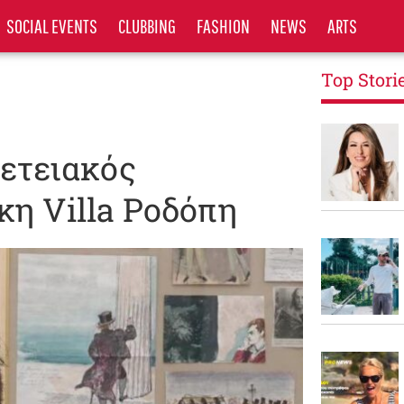
SOCIAL EVENTS
CLUBBING
FASHION
NEWS
ARTS
Top Stori
ετειακός
κη Villa Ροδόπη