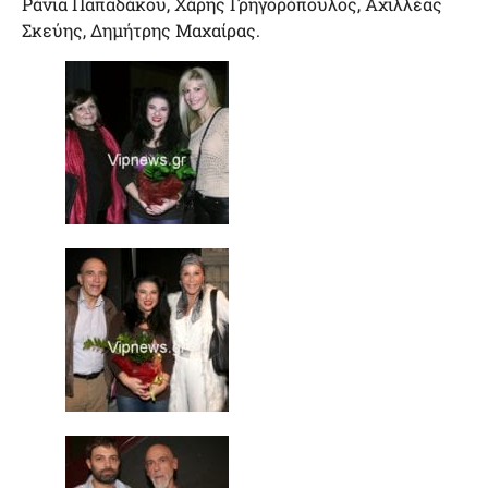
Ράνια Παπαδάκου, Χάρης Γρηγορόπουλος, Αχιλλέας
Σκεύης, Δημήτρης Μαχαίρας.