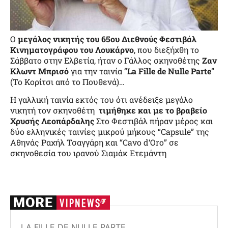
Ο
μεγάλος νικητής του 65ου Διεθνούς Φεστιβάλ
Κινηματογράφου του Λουκάρνο
, που διεξήχθη το
Σάββατο στην Ελβετία, ήταν ο Γάλλος σκηνοθέτης
Ζαν
Κλωντ Μπρισό
για την ταινία “
La Fille de Nulle Parte
”
(Το Κορίτσι από το Πουθενά)…
Η γαλλική ταινία εκτός του ότι ανέδειξε μεγάλο
νικητή τον σκηνοθέτη
τιμήθηκε και με το βραβείο
Χρυσής Λεοπάρδαλης
Στο Φεστιβάλ πήραν μέρος και
δύο ελληνικές ταινίες μικρού μήκους “
Capsule
” της
Αθηνάς Ραχήλ Τσαγγάρη και “
Cavo
d
‘
Oro
” σε
σκηνοθεσία του ιρανού Σιαμάκ Ετεμάντη
LA FILLE DE NULLE PARTE