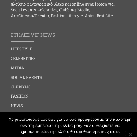
πλούσιο φωτογραφικό υλικό και online ενημέρωση για…
Social events, Celebrities, Clubbing, Media,
Art/Cinema/Theater, Fashion, lifestyle, Astra, Best Life.
ΣΤΗΛΕΣ VIP NEWS
LIFESTYLE
CELEBRITIES
MEDIA
SOCIAL EVENTS
CLUBBING
FASHION
NEWS
ART
Χρησιμοποιούμε cookies για να σας προσφέρουμε την καλύτερη
δυνατή εμπειρία στη σελίδα μας. Εάν συνεχίσετε να
χρησιμοποιείτε τη σελίδα, θα υποθέσουμε πως είστε
ΧΡΗΣΙΜΑ